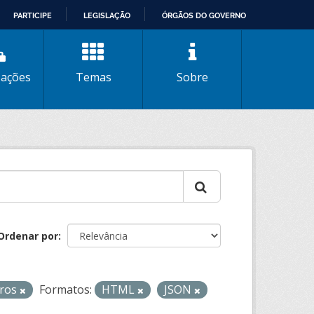
PARTICIPE
LEGISLAÇÃO
ÓRGÃOS DO GOVERNO
zações
Temas
Sobre
Ordenar por
iros
Formatos:
HTML
JSON