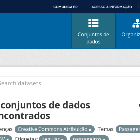
COMUNICA BR
ACESSO À INFORMAÇÃO
IR
PARA
O
Conjuntos de
Organi
CONTEÚDO
dados
 conjuntos de dados
ncontrados
enças:
Creative Commons Atribuição
Temas:
Passage
SV
Etiquetas:
regular
passageiros