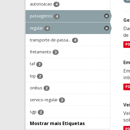
autorizacao
4
passageiros
4
Ge
regular
Dad
4
de
transporte-de-passa...
4
P
fretamento
3
Em
taf
3
Emp
lop
2
in
P
onibus
2
servico-regular
2
Ve
sgp
2
Veí
so
Mostrar mais Etiquetas
P