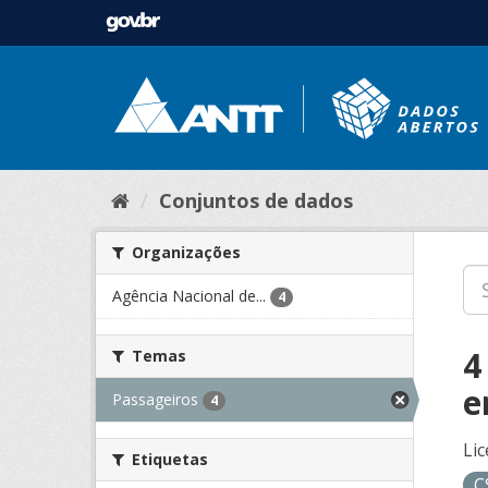
Conjuntos de dados
Organizações
Agência Nacional de...
4
4
Temas
e
Passageiros
4
Lic
Etiquetas
C