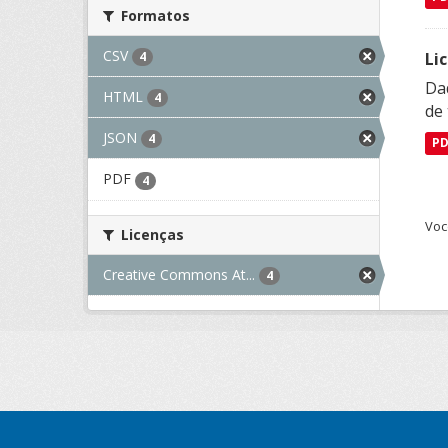
Formatos
CSV
Li
4
Da
HTML
4
de 
JSON
4
P
PDF
4
Voc
Licenças
Creative Commons At...
4