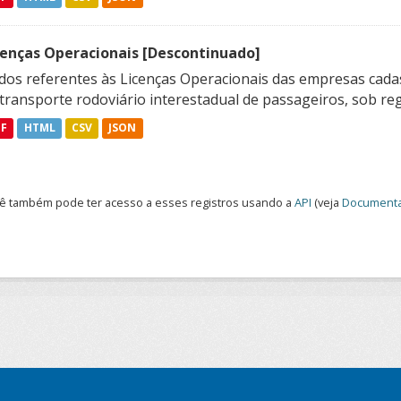
cenças Operacionais [Descontinuado]
dos referentes às Licenças Operacionais das empresas cadas
transporte rodoviário interestadual de passageiros, sob reg
DF
HTML
CSV
JSON
ê também pode ter acesso a esses registros usando a
API
(veja
Documenta