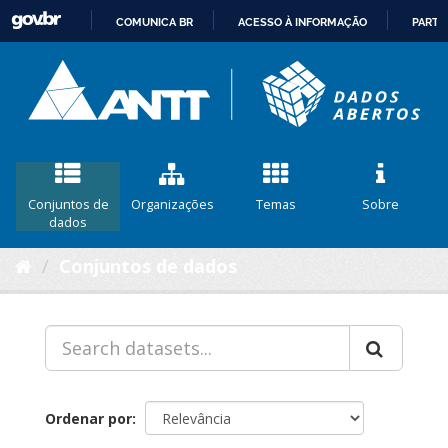
COMUNICA BR
ACESSO À INFORMAÇÃO
PARTI
IR
PARA
O
CONTEÚDO
Conjuntos de
Organizações
Temas
Sobre
dados
Conjuntos de dados
Ordenar por