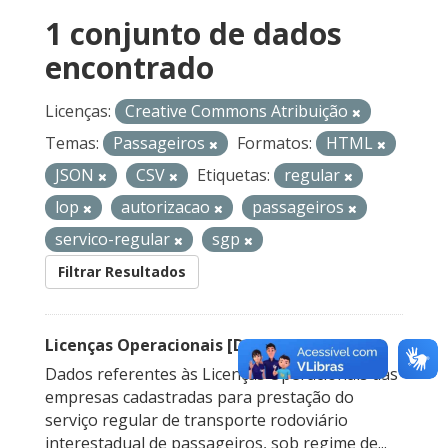
1 conjunto de dados
encontrado
Licenças:
Creative Commons Atribuição
Temas:
Passageiros
Formatos:
HTML
JSON
CSV
Etiquetas:
regular
lop
autorizacao
passageiros
servico-regular
sgp
Filtrar Resultados
Licenças Operacionais [Descontinuado]
Dados referentes às Licenças Operacionais das
empresas cadastradas para prestação do
serviço regular de transporte rodoviário
interestadual de passageiros, sob regime de...