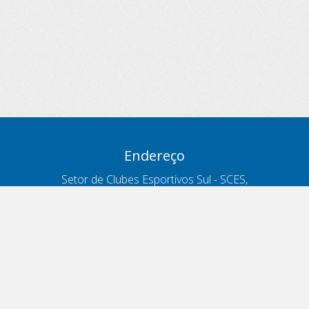
Endereço
Setor de Clubes Esportivos Sul - SCES,
trecho 03, lote 10, Projeto Orla Polo 8
- Brasília - DF
Contatos
Telefone 166
ouvidoria@antt.gov.br