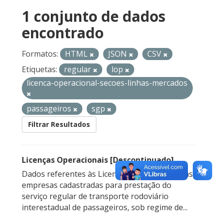
1 conjunto de dados
encontrado
Formatos:
HTML
JSON
CSV
Etiquetas:
regular
lop
licenca-operacional-secoes-linhas-mercados
passageiros
sgp
Filtrar Resultados
Licenças Operacionais [Descontinuado]
Dados referentes às Licenças Operacionais das
empresas cadastradas para prestação do
serviço regular de transporte rodoviário
interestadual de passageiros, sob regime de...