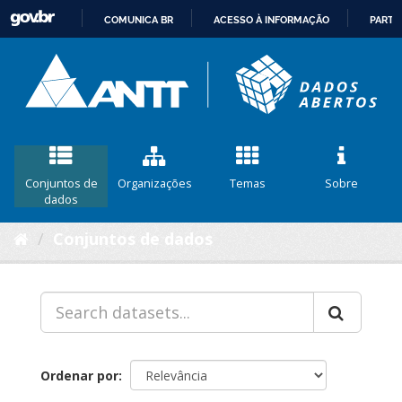
COMUNICA BR
ACESSO À INFORMAÇÃO
PARTI
IR
PARA
O
CONTEÚDO
Conjuntos de
Organizações
Temas
Sobre
dados
Conjuntos de dados
Ordenar por