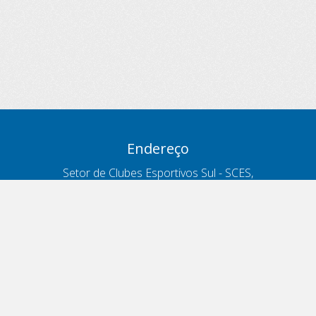
Endereço
Setor de Clubes Esportivos Sul - SCES,
trecho 03, lote 10, Projeto Orla Polo 8
- Brasília - DF
Contatos
Telefone 166
ouvidoria@antt.gov.br
Formulário Fale Conosco