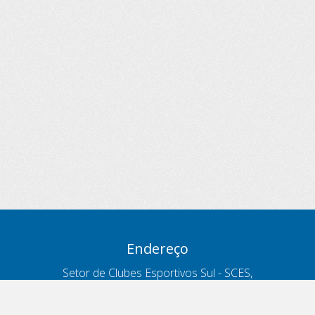
Endereço
Setor de Clubes Esportivos Sul - SCES,
trecho 03, lote 10, Projeto Orla Polo 8
- Brasília - DF