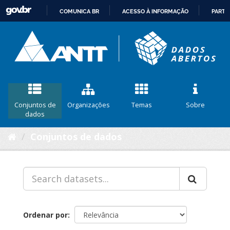
COMUNICA BR
ACESSO À INFORMAÇÃO
PARTI
IR
PARA
O
CONTEÚDO
Conjuntos de
Organizações
Temas
Sobre
dados
Conjuntos de dados
Ordenar por