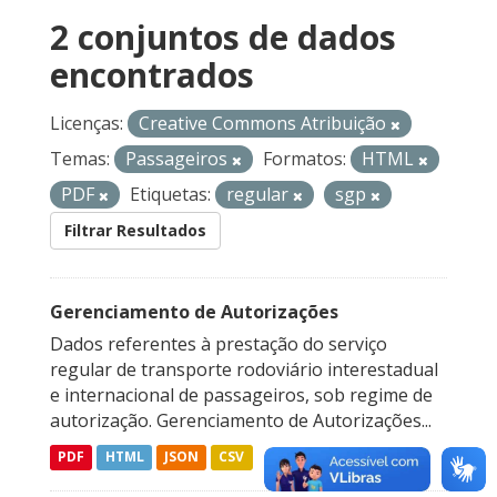
2 conjuntos de dados
encontrados
Licenças:
Creative Commons Atribuição
Temas:
Passageiros
Formatos:
HTML
PDF
Etiquetas:
regular
sgp
Filtrar Resultados
Gerenciamento de Autorizações
Dados referentes à prestação do serviço
regular de transporte rodoviário interestadual
e internacional de passageiros, sob regime de
autorização. Gerenciamento de Autorizações...
PDF
HTML
JSON
CSV