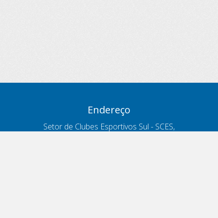
Endereço
Setor de Clubes Esportivos Sul - SCES,
trecho 03, lote 10, Projeto Orla Polo 8
- Brasília - DF
Contatos
Telefone 166
ouvidoria@antt.gov.br