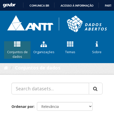
COMUNICA BR
ACESSO À INFORMAÇÃO
PARTI
IR
PARA
O
CONTEÚDO
Conjuntos de
Organizações
Temas
Sobre
dados
Conjuntos de dados
Ordenar por