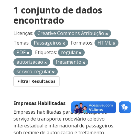
1 conjunto de dados
encontrado
Licenças:
Creative Commons Atribuição
Temas:
Passageiros
Formatos:
HTML
PDF
Etiquetas:
regular
autorizacao
fretamento
servico-regular
Filtrar Resultados
Empresas Habilitadas
Empresas habilitadas para a prestação do
serviço de transporte rodoviário coletivo
interestadual e internacional de passageiros,
sob regime de autorização e fretamento.