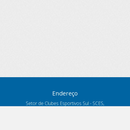
Endereço
Setor de Clubes Esportivos Sul - SCES,
trecho 03, lote 10, Projeto Orla Polo 8
- Brasília - DF