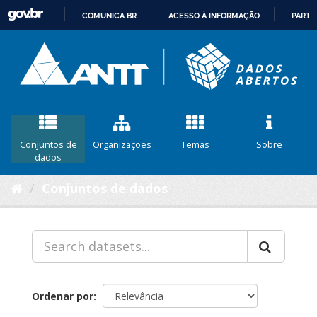
COMUNICA BR
ACESSO À INFORMAÇÃO
PARTI
IR
PARA
O
CONTEÚDO
Conjuntos de
Organizações
Temas
Sobre
dados
Conjuntos de dados
Ordenar por