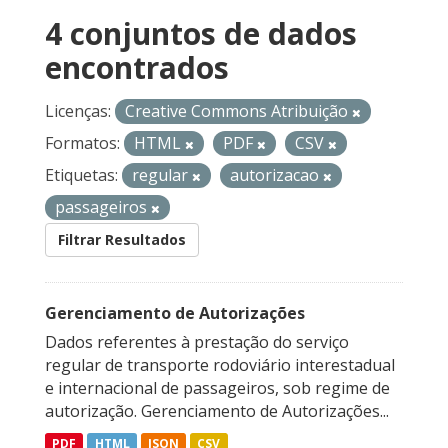
4 conjuntos de dados
encontrados
Licenças:
Creative Commons Atribuição
Formatos:
HTML
PDF
CSV
Etiquetas:
regular
autorizacao
passageiros
Filtrar Resultados
Gerenciamento de Autorizações
Dados referentes à prestação do serviço
regular de transporte rodoviário interestadual
e internacional de passageiros, sob regime de
autorização. Gerenciamento de Autorizações...
PDF
HTML
JSON
CSV