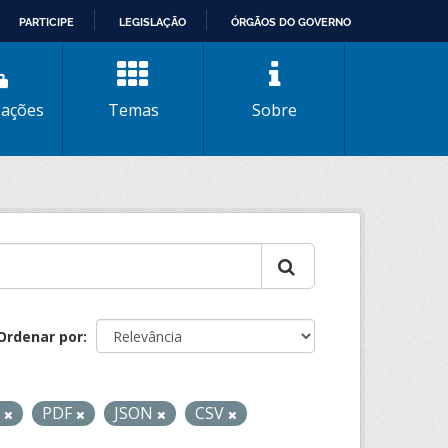
PARTICIPE
LEGISLAÇÃO
ÓRGÃOS DO GOVERNO
zações
Temas
Sobre
Ordenar por
L
PDF
JSON
CSV