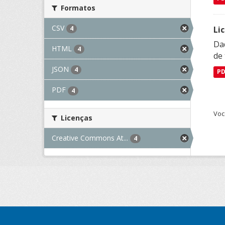
Formatos
CSV
Li
4
Da
HTML
4
de 
JSON
4
P
PDF
4
Voc
Licenças
Creative Commons At...
4