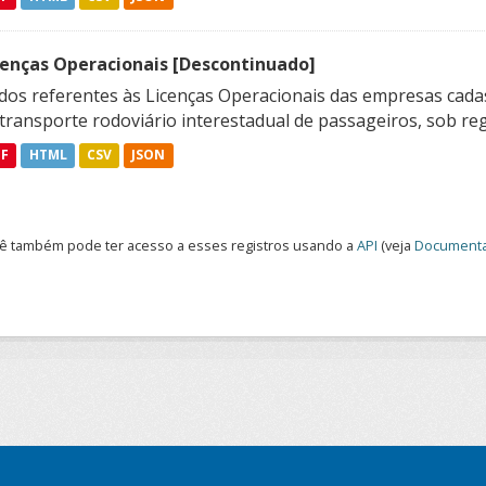
cenças Operacionais [Descontinuado]
dos referentes às Licenças Operacionais das empresas cadas
transporte rodoviário interestadual de passageiros, sob reg
DF
HTML
CSV
JSON
ê também pode ter acesso a esses registros usando a
API
(veja
Documenta