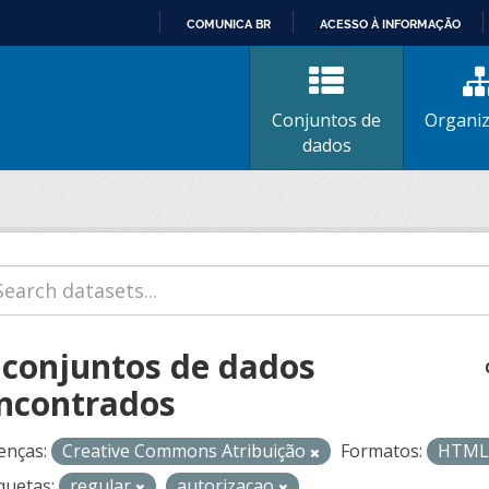
COMUNICA BR
ACESSO À INFORMAÇÃO
IR
PARA
O
Conjuntos de
Organi
CONTEÚDO
dados
 conjuntos de dados
ncontrados
enças:
Creative Commons Atribuição
Formatos:
HTM
quetas:
regular
autorizacao