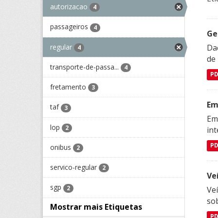
autorizacao
4
passageiros
4
Ge
regular
Dad
4
de
transporte-de-passa...
4
P
fretamento
3
Em
taf
3
Emp
lop
2
in
P
onibus
2
servico-regular
2
Ve
sgp
2
Veí
so
Mostrar mais Etiquetas
P