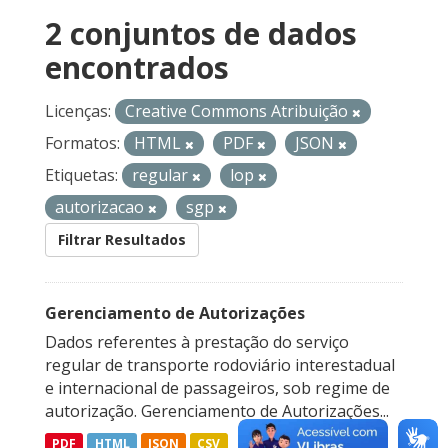
2 conjuntos de dados
encontrados
Licenças:
Creative Commons Atribuição
Formatos:
HTML
PDF
JSON
Etiquetas:
regular
lop
autorizacao
sgp
Filtrar Resultados
Gerenciamento de Autorizações
Dados referentes à prestação do serviço
regular de transporte rodoviário interestadual
e internacional de passageiros, sob regime de
autorização. Gerenciamento de Autorizações...
PDF
HTML
JSON
CSV