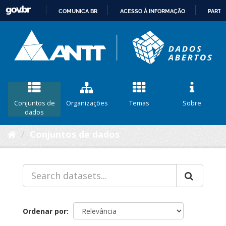
COMUNICA BR
ACESSO À INFORMAÇÃO
PARTI
IR
PARA
O
CONTEÚDO
Conjuntos de
Organizações
Temas
Sobre
dados
Conjuntos de dados
Ordenar por