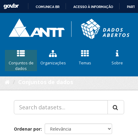
COMUNICA BR
ACESSO À INFORMAÇÃO
PARTI
IR
PARA
O
CONTEÚDO
Conjuntos de
Organizações
Temas
Sobre
dados
Conjuntos de dados
Ordenar por