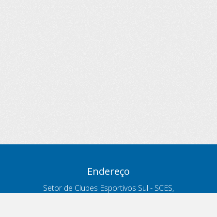
Endereço
Setor de Clubes Esportivos Sul - SCES,
trecho 03, lote 10, Projeto Orla Polo 8
- Brasília - DF