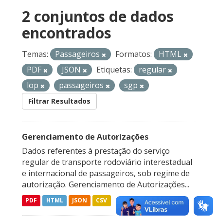
2 conjuntos de dados
encontrados
Temas:
Passageiros
Formatos:
HTML
PDF
JSON
Etiquetas:
regular
lop
passageiros
sgp
Filtrar Resultados
Gerenciamento de Autorizações
Dados referentes à prestação do serviço
regular de transporte rodoviário interestadual
e internacional de passageiros, sob regime de
autorização. Gerenciamento de Autorizações...
PDF
HTML
JSON
CSV