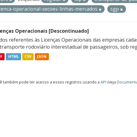
icenca-operacional-secoes-linhas-mercados
sgp
cenças Operacionais [Descontinuado]
dos referentes às Licenças Operacionais das empresas cadas
transporte rodoviário interestadual de passageiros, sob reg
DF
HTML
CSV
JSON
ê também pode ter acesso a esses registros usando a
API
(veja
Documenta