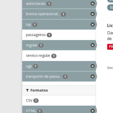
autorizacao
1
l
licenca-operacional...
1
lop
1
Li
Da
passageiros
1
de 
regular
1
P
servico-regular
1
sgp
1
Voc
transporte-de-passa...
1
Formatos
CSV
1
HTML
1