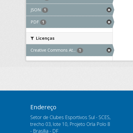
JSON
1
PDF
1
Licenças
Creative Commons At...
1
Endereço
Setor de Clubes Esportivos Sul - SCES,
trecho 03, lote 10, Projeto Orla Polo 8
- Brasília - DF