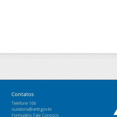
Contatos
Telefone 166
ouvidoria@antt.gov.br
Formulário Fale Conosco