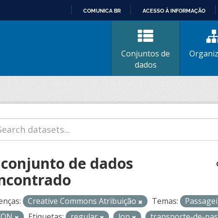
COMUNICA BR
ACESSO À INFORMAÇÃO
IR
PARA
O
Conjuntos de
Organi
CONTEÚDO
dados
 conjunto de dados
ncontrado
enças:
Creative Commons Atribuição
Temas:
Passage
SON
Etiquetas:
regular
lop
transporte-de-pa