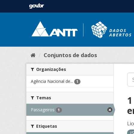
Conjuntos de dados
Organizações
Agência Nacional de...
1
1
Temas
e
Passageiros
1
Lic
Etiquetas
J