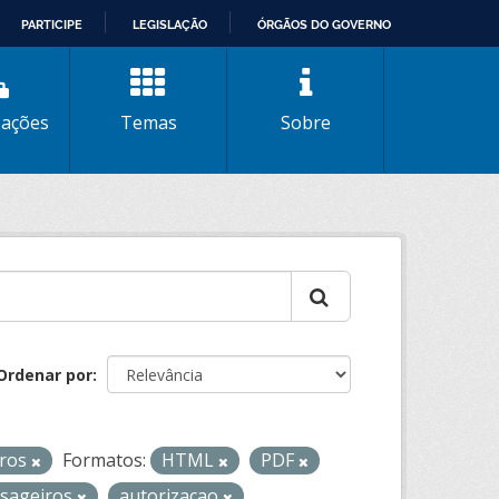
PARTICIPE
LEGISLAÇÃO
ÓRGÃOS DO GOVERNO
zações
Temas
Sobre
Ordenar por
iros
Formatos:
HTML
PDF
ssageiros
autorizacao