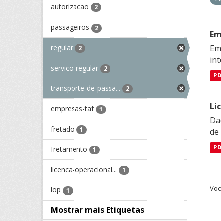
autorizacao
2
passageiros
2
Em
regular
Emp
2
in
servico-regular
2
P
transporte-de-passa...
2
Li
empresas-taf
1
Da
fretado
1
de 
P
fretamento
1
licenca-operacional...
1
Voc
lop
1
Mostrar mais Etiquetas