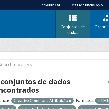
COMUNICA BR
ACESSO À INFORMAÇÃO
IR
PARA
O
Conjuntos de
Organi
CONTEÚDO
dados
 conjuntos de dados
ncontrados
enças:
Creative Commons Atribuição
Formatos:
HTM
egular
transporte-de-passageiros
servico-regula