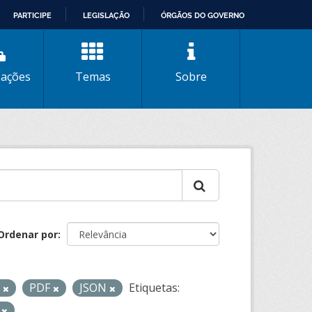
PARTICIPE
LEGISLAÇÃO
ÓRGÃOS DO GOVERNO
zações
Temas
Sobre
Ordenar por
L
PDF
JSON
Etiquetas:
r