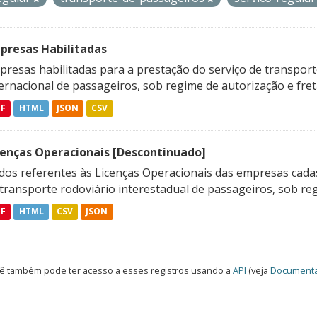
presas Habilitadas
resas habilitadas para a prestação do serviço de transporte
ternacional de passageiros, sob regime de autorização e fre
DF
HTML
JSON
CSV
cenças Operacionais [Descontinuado]
dos referentes às Licenças Operacionais das empresas cadas
transporte rodoviário interestadual de passageiros, sob reg
DF
HTML
CSV
JSON
ê também pode ter acesso a esses registros usando a
API
(veja
Documenta