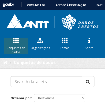
COMUNICA BR
ACESSO À INFORMAÇÃO
PARTI
IR
PARA
O
CONTEÚDO
Conjuntos de
Organizações
Temas
Sobre
dados
Conjuntos de dados
Ordenar por