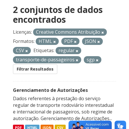
2 conjuntos de dados
encontrados
Licenças:
Creative Commons Atribuição
Formatos:
HTML
PDF
JSON
CSV
Etiquetas:
regular
transporte-de-passageiros
sgp
Filtrar Resultados
Gerenciamento de Autorizações
Dados referentes à prestação do serviço
regular de transporte rodoviário interestadual
e internacional de passageiros, sob regime de
autorização. Gerenciamento de Autorizações...
PDF
HTML
JSON
CSV