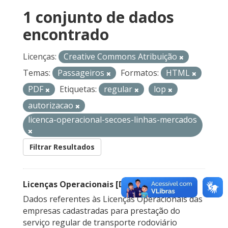
1 conjunto de dados
encontrado
Licenças:
Creative Commons Atribuição
Temas:
Passageiros
Formatos:
HTML
PDF
Etiquetas:
regular
lop
autorizacao
licenca-operacional-secoes-linhas-mercados
Filtrar Resultados
Licenças Operacionais [Descontinuado]
Dados referentes às Licenças Operacionais das
empresas cadastradas para prestação do
serviço regular de transporte rodoviário