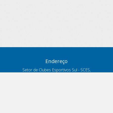
Endereço
Setor de Clubes Esportivos Sul - SCES,
trecho 03, lote 10, Projeto Orla Polo 8
- Brasília - DF
Contatos
Telefone 166