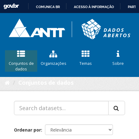
COMUNICA BR
ACESSO À INFORMAÇÃO
PARTI
IR
PARA
O
CONTEÚDO
Conjuntos de
Organizações
Temas
Sobre
dados
Conjuntos de dados
Ordenar por