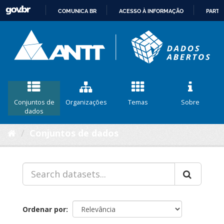
COMUNICA BR
ACESSO À INFORMAÇÃO
PARTI
IR
PARA
O
CONTEÚDO
Conjuntos de
Organizações
Temas
Sobre
dados
Conjuntos de dados
Ordenar por