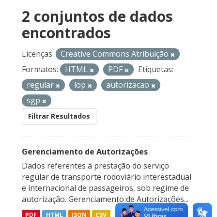
2 conjuntos de dados
encontrados
Licenças:
Creative Commons Atribuição
Formatos:
HTML
PDF
Etiquetas:
regular
lop
autorizacao
sgp
Filtrar Resultados
Gerenciamento de Autorizações
Dados referentes à prestação do serviço
regular de transporte rodoviário interestadual
e internacional de passageiros, sob regime de
autorização. Gerenciamento de Autorizações...
PDF
HTML
JSON
CSV