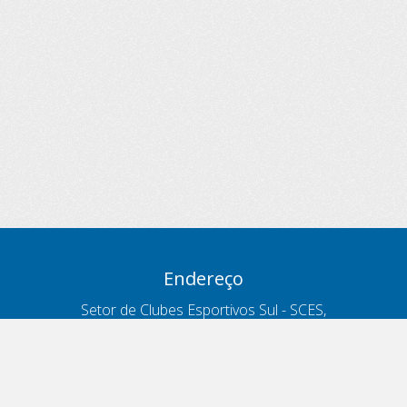
Endereço
Setor de Clubes Esportivos Sul - SCES,
trecho 03, lote 10, Projeto Orla Polo 8
- Brasília - DF