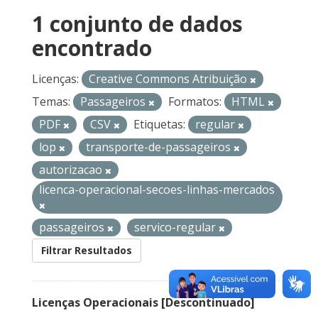
1 conjunto de dados
encontrado
Licenças:
Creative Commons Atribuição
Temas:
Passageiros
Formatos:
HTML
PDF
CSV
Etiquetas:
regular
lop
transporte-de-passageiros
autorizacao
licenca-operacional-secoes-linhas-mercados
passageiros
servico-regular
Filtrar Resultados
Licenças Operacionais [Descontinuado]