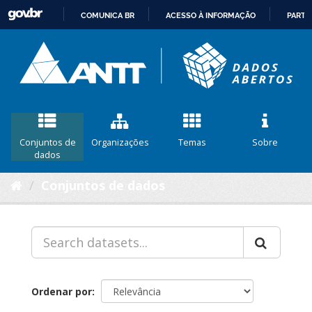
COMUNICA BR
ACESSO À INFORMAÇÃO
PARTI
IR
PARA
O
CONTEÚDO
Conjuntos de
Organizações
Temas
Sobre
dados
Conjuntos de dados
Ordenar por