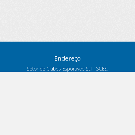
Endereço
Setor de Clubes Esportivos Sul - SCES,
trecho 03, lote 10, Projeto Orla Polo 8
- Brasília - DF
Contatos
Telefone 166
ouvidoria@antt.gov.br
Formulário Fale Conosco