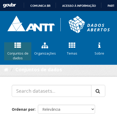
COMUNICA BR
ACESSO À INFORMAÇÃO
PARTI
IR
PARA
O
CONTEÚDO
Conjuntos de
Organizações
Temas
Sobre
dados
Conjuntos de dados
Ordenar por