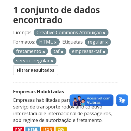
1 conjunto de dados
encontrado
Licenças:
Creative Commons Atribuição
Formatos:
HTML
Etiquetas:
regular
fretamento
taf
empresas-taf
servico-regular
Filtrar Resultados
Empresas Habilitadas
Empresas habilitadas para a prestação do
serviço de transporte rodoviário coletivo
interestadual e internacional de passageiros,
sob regime de autorização e fretamento.
PDF
HTML
JSON
CSV