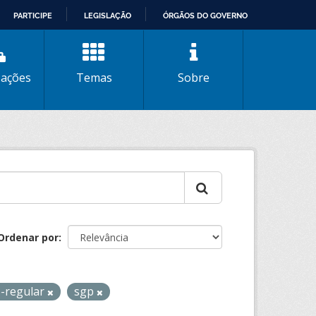
PARTICIPE
LEGISLAÇÃO
ÓRGÃOS DO GOVERNO
zações
Temas
Sobre
Ordenar por
o-regular
sgp