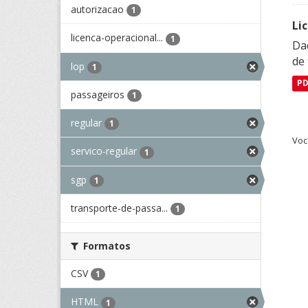
autorizacao
1
Li
licenca-operacional...
1
Da
de 
lop
1
P
passageiros
1
regular
1
Voc
servico-regular
1
sgp
1
transporte-de-passa...
1
Formatos
CSV
1
HTML
1