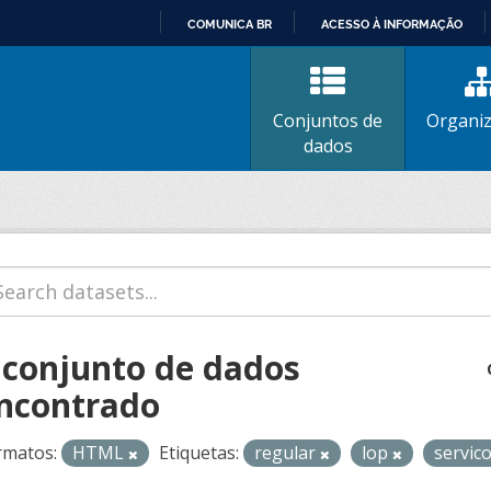
COMUNICA BR
ACESSO À INFORMAÇÃO
IR
PARA
O
Conjuntos de
Organi
CONTEÚDO
dados
 conjunto de dados
ncontrado
rmatos:
HTML
Etiquetas:
regular
lop
servic