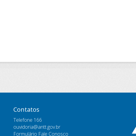
Contatos
Telefone 166
ouvidoria@antt.gov.br
Formulário Fale Conosco