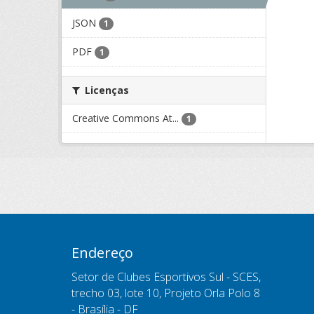
JSON
1
PDF
1
Licenças
Creative Commons At...
1
Endereço
Setor de Clubes Esportivos Sul - SCES,
trecho 03, lote 10, Projeto Orla Polo 8
- Brasília - DF