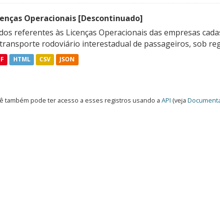
cenças Operacionais [Descontinuado]
dos referentes às Licenças Operacionais das empresas cadas
transporte rodoviário interestadual de passageiros, sob reg
DF
HTML
CSV
JSON
ê também pode ter acesso a esses registros usando a
API
(veja
Documenta