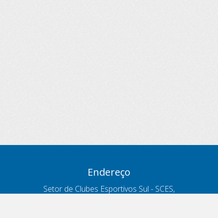
Endereço
Setor de Clubes Esportivos Sul - SCES,
trecho 03, lote 10, Projeto Orla Polo 8
- Brasília - DF