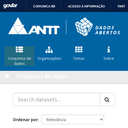
COMUNICA BR
ACESSO À INFORMAÇÃO
PARTI
IR
PARA
O
CONTEÚDO
Conjuntos de
Organizações
Temas
Sobre
dados
Conjuntos de dados
Ordenar por