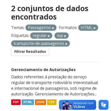
2 conjuntos de dados
encontrados
Temas:
Passageiros
Formatos:
HTML
Etiquetas:
regular
lop
transporte-de-passageiros
Filtrar Resultados
Gerenciamento de Autorizações
Dados referentes à prestação do serviço
regular de transporte rodoviário interestadual
e internacional de passageiros, sob regime de
autorização. Gerenciamento de Autorizações...
PDF
HTML
JSON
CSV