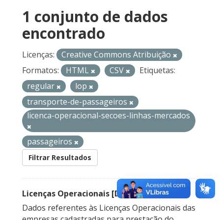
1 conjunto de dados
encontrado
Licenças:
Creative Commons Atribuição
Formatos:
HTML
CSV
Etiquetas:
regular
lop
transporte-de-passageiros
licenca-operacional-secoes-linhas-mercados
passageiros
Filtrar Resultados
Licenças Operacionais [Descontinuado]
Dados referentes às Licenças Operacionais das
empresas cadastradas para prestação do