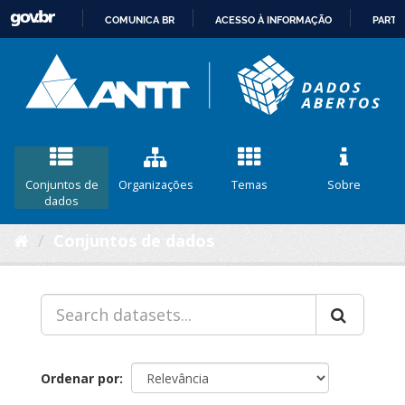
COMUNICA BR
ACESSO À INFORMAÇÃO
PARTI
IR
PARA
O
CONTEÚDO
Conjuntos de
Organizações
Temas
Sobre
dados
Conjuntos de dados
Ordenar por