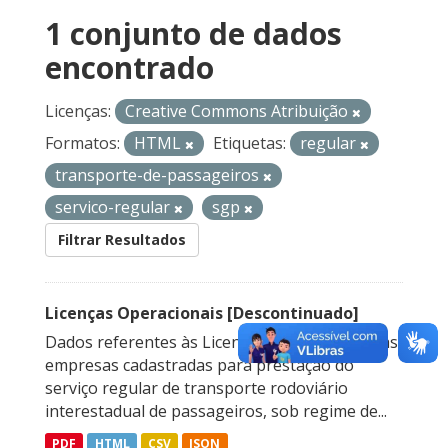
1 conjunto de dados
encontrado
Licenças:
Creative Commons Atribuição
Formatos:
HTML
Etiquetas:
regular
transporte-de-passageiros
servico-regular
sgp
Filtrar Resultados
Licenças Operacionais [Descontinuado]
Dados referentes às Licenças Operacionais das
empresas cadastradas para prestação do
serviço regular de transporte rodoviário
interestadual de passageiros, sob regime de...
PDF
HTML
CSV
JSON