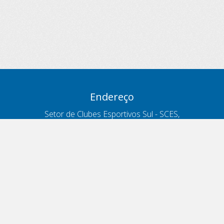
Endereço
Setor de Clubes Esportivos Sul - SCES,
trecho 03, lote 10, Projeto Orla Polo 8
- Brasília - DF
Contatos
Telefone 166
ouvidoria@antt.gov.br
Formulário Fale Conosco