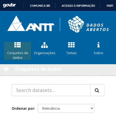
COMUNICA BR
ACESSO À INFORMAÇÃO
PARTI
IR
PARA
O
CONTEÚDO
Conjuntos de
Organizações
Temas
Sobre
dados
Conjuntos de dados
Ordenar por