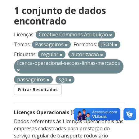
1 conjunto de dados
encontrado
Licenças:
Creative Commons Atribuição
Temas:
Passageiros
Formatos:
JSON
Etiquetas:
regular
autorizacao
licenca-operacional-secoes-linhas-mercados
passageiros
sgp
Filtrar Resultados
Licenças Operacionais [Descontinuado]
Dados referentes às Licenças Operacionais das
empresas cadastradas para prestação do
serviço regular de transporte rodoviário