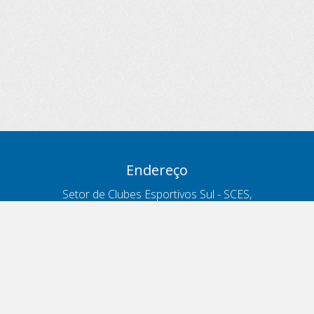
Endereço
Setor de Clubes Esportivos Sul - SCES,
trecho 03, lote 10, Projeto Orla Polo 8
- Brasília - DF
Contatos
Telefone 166