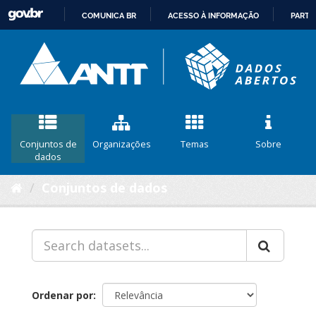
COMUNICA BR
ACESSO À INFORMAÇÃO
PARTI
IR
PARA
O
CONTEÚDO
Conjuntos de
Organizações
Temas
Sobre
dados
Conjuntos de dados
Ordenar por