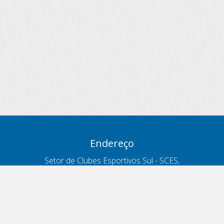
Endereço
Setor de Clubes Esportivos Sul - SCES,
trecho 03, lote 10, Projeto Orla Polo 8
- Brasília - DF
Contatos