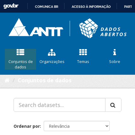
COMUNICA BR
ACESSO À INFORMAÇÃO
PARTI
IR
PARA
O
CONTEÚDO
Conjuntos de
Organizações
Temas
Sobre
dados
Conjuntos de dados
Ordenar por