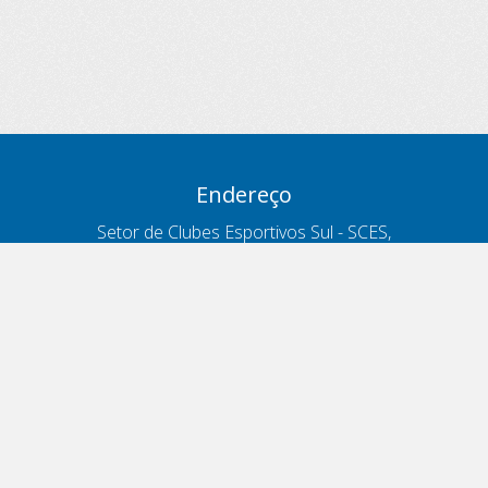
Endereço
Setor de Clubes Esportivos Sul - SCES,
trecho 03, lote 10, Projeto Orla Polo 8
- Brasília - DF
Contatos
Telefone 166
ouvidoria@antt.gov.br
Formulário Fale Conosco