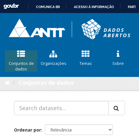
COMUNICA BR
ACESSO À INFORMAÇÃO
PARTI
IR
PARA
O
CONTEÚDO
Conjuntos de
Organizações
Temas
Sobre
dados
Conjuntos de dados
Ordenar por