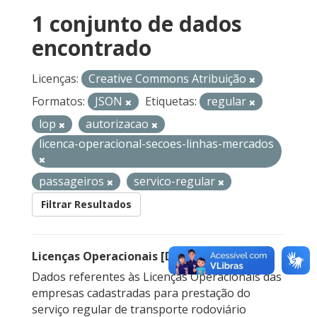
1 conjunto de dados
encontrado
Licenças:
Creative Commons Atribuição
Formatos:
JSON
Etiquetas:
regular
lop
autorizacao
licenca-operacional-secoes-linhas-mercados
passageiros
servico-regular
Filtrar Resultados
Licenças Operacionais [Descontinuado]
Dados referentes às Licenças Operacionais das
empresas cadastradas para prestação do
serviço regular de transporte rodoviário