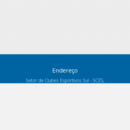
Endereço
Setor de Clubes Esportivos Sul - SCES,
trecho 03, lote 10, Projeto Orla Polo 8
- Brasília - DF
Contatos
Telefone 166