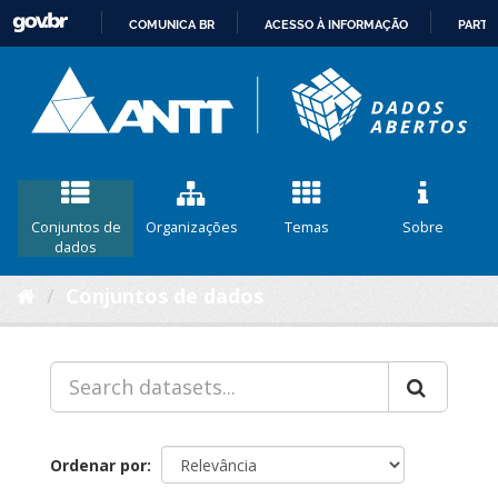
COMUNICA BR
ACESSO À INFORMAÇÃO
PARTI
IR
PARA
O
CONTEÚDO
Conjuntos de
Organizações
Temas
Sobre
dados
Conjuntos de dados
Ordenar por