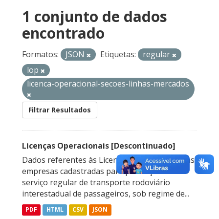
1 conjunto de dados
encontrado
Formatos:
JSON
Etiquetas:
regular
lop
licenca-operacional-secoes-linhas-mercados
Filtrar Resultados
Licenças Operacionais [Descontinuado]
Dados referentes às Licenças Operacionais das
empresas cadastradas para prestação do
serviço regular de transporte rodoviário
interestadual de passageiros, sob regime de...
PDF
HTML
CSV
JSON