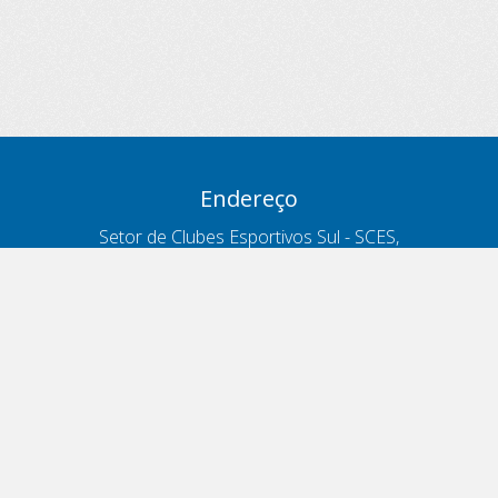
Endereço
Setor de Clubes Esportivos Sul - SCES,
trecho 03, lote 10, Projeto Orla Polo 8
- Brasília - DF
Contatos
Telefone 166
ouvidoria@antt.gov.br
Formulário Fale Conosco