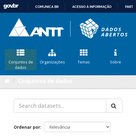
COMUNICA BR
ACESSO À INFORMAÇÃO
PARTI
IR
PARA
O
CONTEÚDO
Conjuntos de
Organizações
Temas
Sobre
dados
Conjuntos de dados
Ordenar por