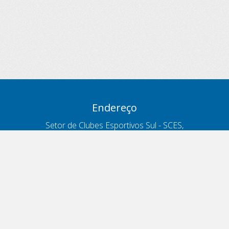
Endereço
Setor de Clubes Esportivos Sul - SCES,
trecho 03, lote 10, Projeto Orla Polo 8
- Brasília - DF
Contatos
Telefone 166
ouvidoria@antt.gov.br
Formulário Fale Conosco