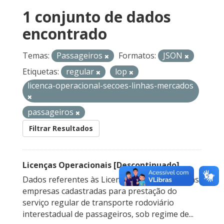
1 conjunto de dados
encontrado
Temas:
Passageiros
Formatos:
JSON
Etiquetas:
regular
lop
licenca-operacional-secoes-linhas-mercados
passageiros
Filtrar Resultados
Licenças Operacionais [Descontinuado]
Dados referentes às Licenças Operacionais das
empresas cadastradas para prestação do
serviço regular de transporte rodoviário
interestadual de passageiros, sob regime de...