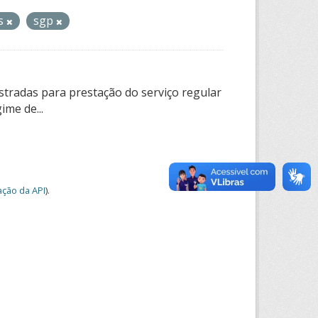
os
sgp
tradas para prestação do serviço regular
ime de...
ção da API
).