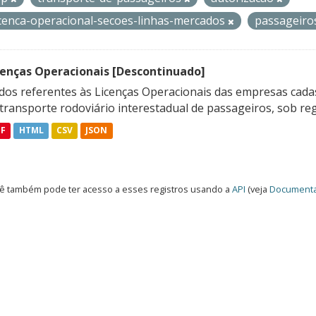
icenca-operacional-secoes-linhas-mercados
passageir
cenças Operacionais [Descontinuado]
dos referentes às Licenças Operacionais das empresas cadas
transporte rodoviário interestadual de passageiros, sob reg
DF
HTML
CSV
JSON
ê também pode ter acesso a esses registros usando a
API
(veja
Documenta