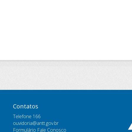
Contatos
Telefone 166
ouvidoria@antt.gov.br
Formulário Fale Conosco