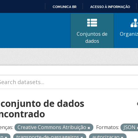
COMUNICA BR
ACESSO À INFORMAÇÃO
IR
PARA
O
Conjuntos de
Organi
CONTEÚDO
dados
 conjunto de dados
ncontrado
enças:
Creative Commons Atribuição
Formatos:
JSON
op
transporte-de-passageiros
autorizacao