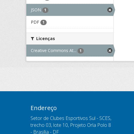
JSON
1
PDF
1
Licenças
Creative Commons At...
1
Endereço
Setor de Clubes Esportivos Sul - SCES,
trecho 03, lote 10, Projeto Orla Polo 8
- Brasília - DF