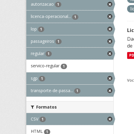
autorizacao
1
l
licenca-operacional...
1
lop
1
Li
Da
passageiros
1
de 
regular
1
P
servico-regular
1
sgp
1
Voc
transporte-de-passa...
1
Formatos
CSV
1
HTML
1