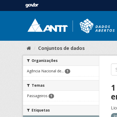
Conjuntos de dados
Organizações
Agência Nacional de...
1
1
Temas
e
Passageiros
1
Lic
Etiquetas
l