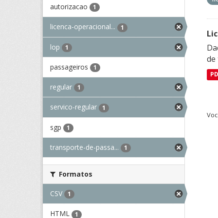
autorizacao
1
licenca-operacional...
1
Li
lop
Da
1
de 
passageiros
1
P
regular
1
servico-regular
1
Voc
sgp
1
transporte-de-passa...
1
Formatos
CSV
1
HTML
1