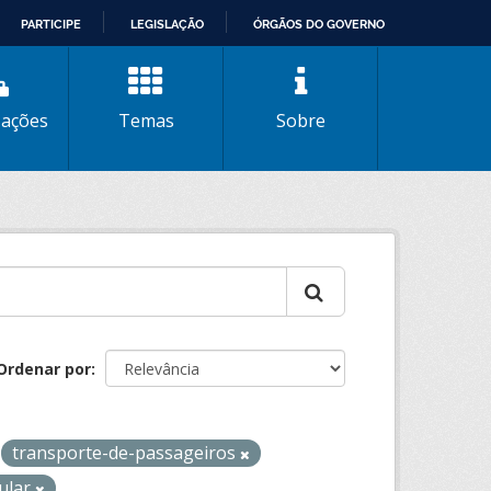
PARTICIPE
LEGISLAÇÃO
ÓRGÃOS DO GOVERNO
zações
Temas
Sobre
Ordenar por
transporte-de-passageiros
gular