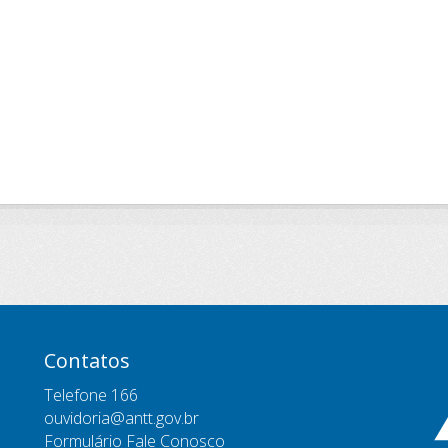
Contatos
Telefone 166
ouvidoria@antt.gov.br
Formulário Fale Conosco