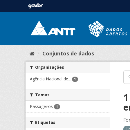
Conjuntos de dados
Organizações
Agência Nacional de...
1
1
Temas
e
Passageiros
1
Fo
Etiquetas
l