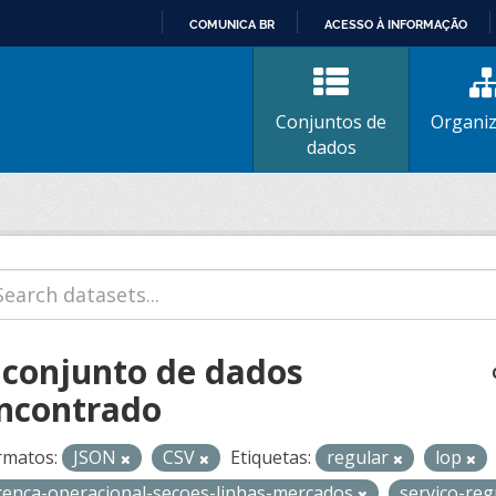
COMUNICA BR
ACESSO À INFORMAÇÃO
IR
PARA
O
Conjuntos de
Organi
CONTEÚDO
dados
 conjunto de dados
ncontrado
rmatos:
JSON
CSV
Etiquetas:
regular
lop
icenca-operacional-secoes-linhas-mercados
servico-re