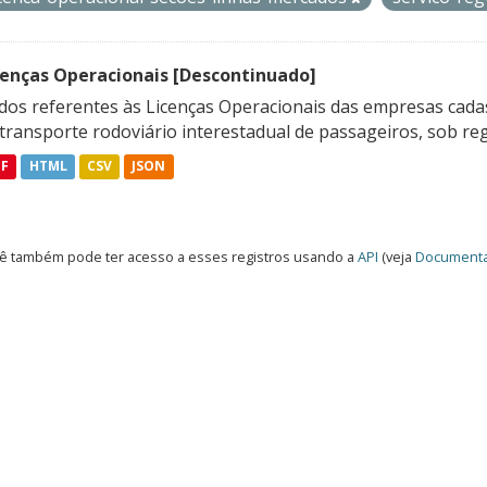
cenças Operacionais [Descontinuado]
dos referentes às Licenças Operacionais das empresas cadas
transporte rodoviário interestadual de passageiros, sob reg
DF
HTML
CSV
JSON
ê também pode ter acesso a esses registros usando a
API
(veja
Documenta