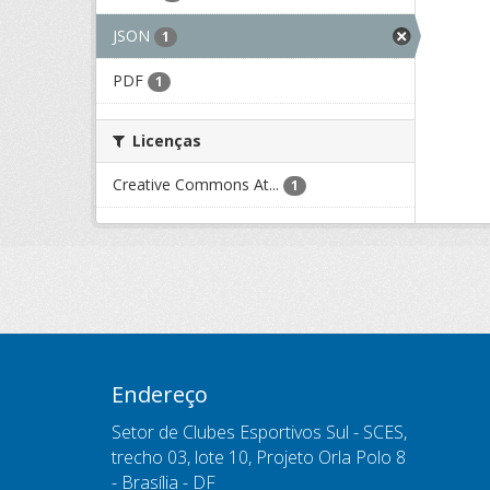
JSON
1
PDF
1
Licenças
Creative Commons At...
1
Endereço
Setor de Clubes Esportivos Sul - SCES,
trecho 03, lote 10, Projeto Orla Polo 8
- Brasília - DF