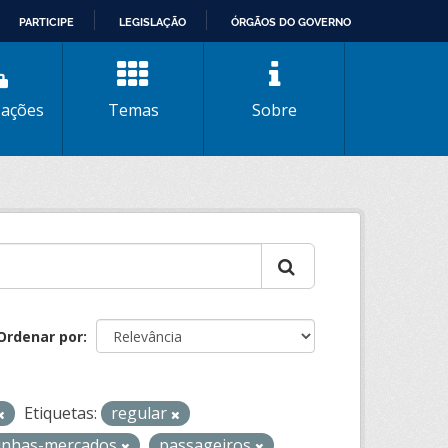
PARTICIPE
LEGISLAÇÃO
ÓRGÃOS DO GOVERNO
zações
Temas
Sobre
Ordenar por
Etiquetas:
regular
-linhas-mercados
passageiros