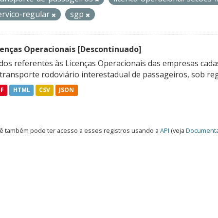
ervico-regular
sgp
cenças Operacionais [Descontinuado]
dos referentes às Licenças Operacionais das empresas cadas
transporte rodoviário interestadual de passageiros, sob reg
DF
HTML
CSV
JSON
ê também pode ter acesso a esses registros usando a
API
(veja
Documenta