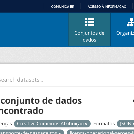
COMUNICA BR
ACESSO À INFORMAÇÃO
IR
PARA
O
Conjuntos de
Organi
CONTEÚDO
dados
 conjunto de dados
ncontrado
enças:
Creative Commons Atribuição
Formatos:
JSON
ransporte-de-passageiros
licenca-operacional-secoes