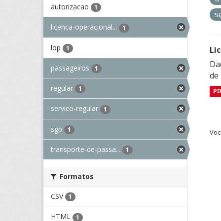
autorizacao
1
s
licenca-operacional...
1
lop
1
Li
Da
passageiros
1
de 
regular
1
P
servico-regular
1
sgp
1
Voc
transporte-de-passa...
1
Formatos
CSV
1
HTML
1