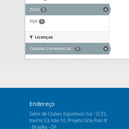
JSON
1
PDF
1
Licenças
Creative Commons At...
1
Endereço
Setor de Clubes Esportivos Sul - SCES,
trecho 03, lote 10, Projeto Orla Polo 8
- Brasília - DF