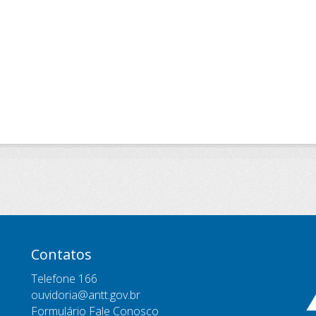
Contatos
Telefone 166
ouvidoria@antt.gov.br
Formulário Fale Conosco