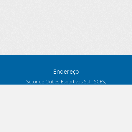
Endereço
Setor de Clubes Esportivos Sul - SCES,
trecho 03, lote 10, Projeto Orla Polo 8
- Brasília - DF
Contatos
Telefone 166