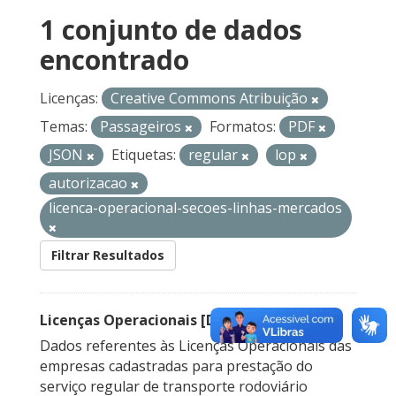
1 conjunto de dados
encontrado
Licenças:
Creative Commons Atribuição
Temas:
Passageiros
Formatos:
PDF
JSON
Etiquetas:
regular
lop
autorizacao
licenca-operacional-secoes-linhas-mercados
Filtrar Resultados
Licenças Operacionais [Descontinuado]
Dados referentes às Licenças Operacionais das
empresas cadastradas para prestação do
serviço regular de transporte rodoviário