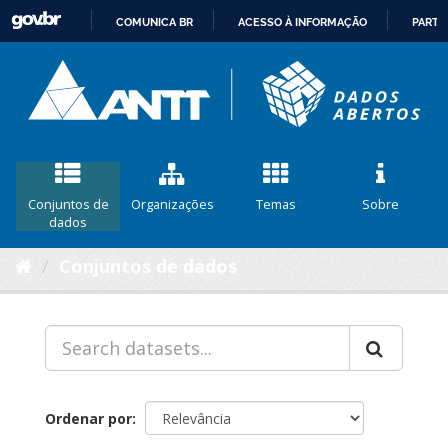
COMUNICA BR
ACESSO À INFORMAÇÃO
PARTI
IR
PARA
O
CONTEÚDO
Conjuntos de
Organizações
Temas
Sobre
dados
Conjuntos de dados
Ordenar por