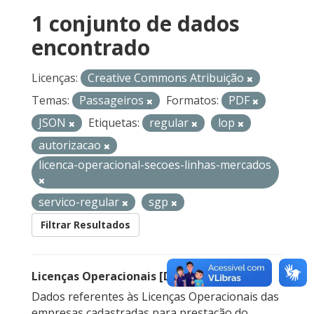
1 conjunto de dados
encontrado
Licenças:
Creative Commons Atribuição
Temas:
Passageiros
Formatos:
PDF
JSON
Etiquetas:
regular
lop
autorizacao
licenca-operacional-secoes-linhas-mercados
servico-regular
sgp
Filtrar Resultados
Licenças Operacionais [Descontinuado]
Dados referentes às Licenças Operacionais das
empresas cadastradas para prestação do