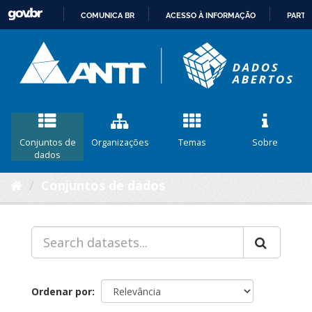
COMUNICA BR
ACESSO À INFORMAÇÃO
PARTI
IR
PARA
O
CONTEÚDO
Conjuntos de
Organizações
Temas
Sobre
dados
Conjuntos de dados
Ordenar por