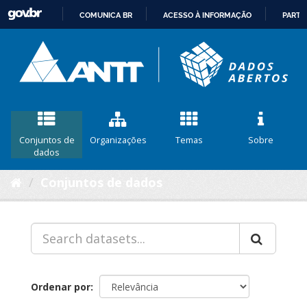
COMUNICA BR
ACESSO À INFORMAÇÃO
PARTI
IR
PARA
O
CONTEÚDO
Conjuntos de
Organizações
Temas
Sobre
dados
Conjuntos de dados
Ordenar por