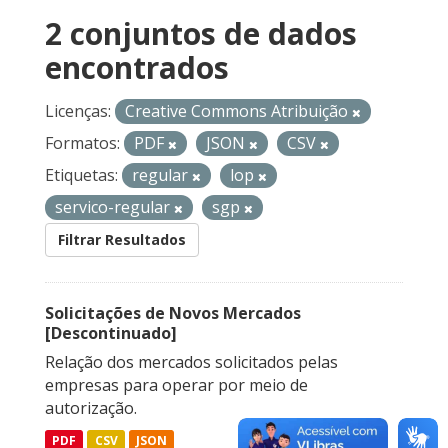
2 conjuntos de dados
encontrados
Licenças:
Creative Commons Atribuição
Formatos:
PDF
JSON
CSV
Etiquetas:
regular
lop
servico-regular
sgp
Filtrar Resultados
Solicitações de Novos Mercados
[Descontinuado]
Relação dos mercados solicitados pelas
empresas para operar por meio de
autorização.
PDF
CSV
JSON