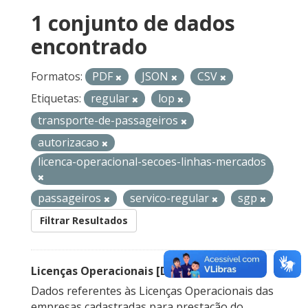
1 conjunto de dados
encontrado
Formatos:
PDF
JSON
CSV
Etiquetas:
regular
lop
transporte-de-passageiros
autorizacao
licenca-operacional-secoes-linhas-mercados
passageiros
servico-regular
sgp
Filtrar Resultados
Licenças Operacionais [Descontinuado]
Dados referentes às Licenças Operacionais das
empresas cadastradas para prestação do