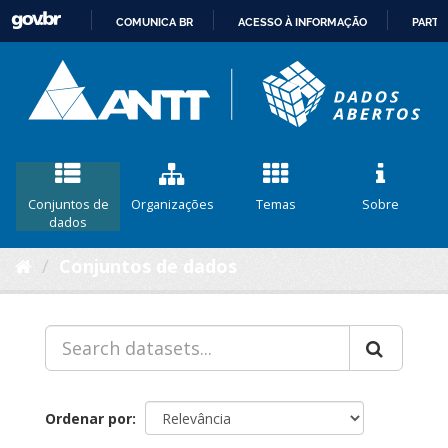
COMUNICA BR
ACESSO À INFORMAÇÃO
PARTI
IR
PARA
O
CONTEÚDO
Conjuntos de
Organizações
Temas
Sobre
dados
Conjuntos de dados
Ordenar por