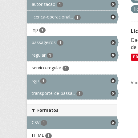
autorizacao
1
l
licenca-operacional...
1
lop
1
Li
Da
passageiros
1
de 
regular
1
P
servico-regular
1
sgp
1
Voc
transporte-de-passa...
1
Formatos
CSV
1
HTML
1