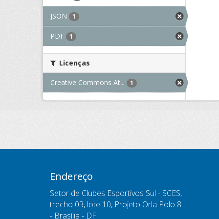
JSON
1
PDF
1
Licenças
Creative Commons At...
1
Endereço
Setor de Clubes Esportivos Sul - SCES,
trecho 03, lote 10, Projeto Orla Polo 8
- Brasília - DF