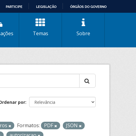
PARTICIPE
LEGISLAÇÃO
ÓRGÃOS DO GOVERNO
zações
Temas
Sobre
Ordenar por
iros
Formatos:
PDF
JSON
autorizacao