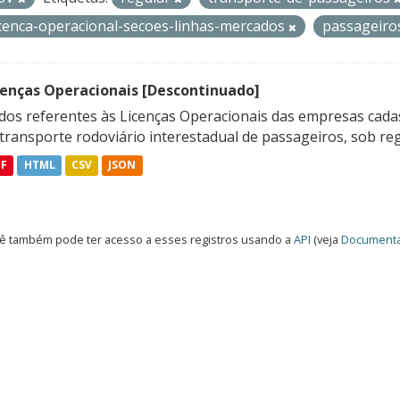
icenca-operacional-secoes-linhas-mercados
passageir
cenças Operacionais [Descontinuado]
dos referentes às Licenças Operacionais das empresas cadas
transporte rodoviário interestadual de passageiros, sob reg
DF
HTML
CSV
JSON
ê também pode ter acesso a esses registros usando a
API
(veja
Documenta