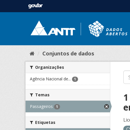
Conjuntos de dados
Organizações
Agência Nacional de...
1
1
Temas
e
Passageiros
1
Lic
Etiquetas
C