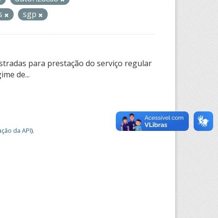
os
sgp
tradas para prestação do serviço regular
ime de...
ção da API
).