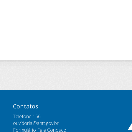
Contatos
Telefone 166
ouvidoria@antt.gov.br
Formulário Fale Conosco