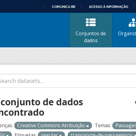
COMUNICA BR
ACESSO À INFORMAÇÃO
IR
PARA
O
Conjuntos de
Organi
CONTEÚDO
dados
 conjunto de dados
ncontrado
enças:
Creative Commons Atribuição
Temas:
Passage
SV
Etiquetas:
regular
transporte-de-passageiros