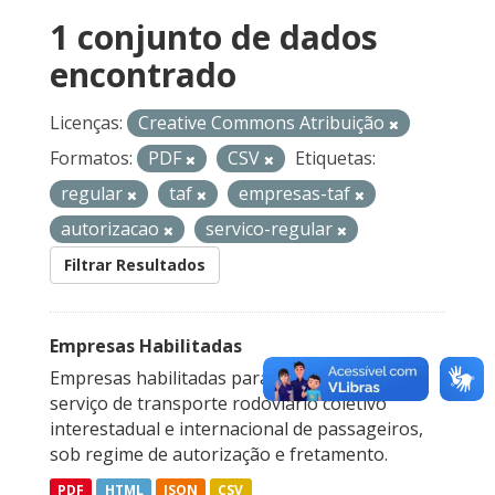
1 conjunto de dados
encontrado
Licenças:
Creative Commons Atribuição
Formatos:
PDF
CSV
Etiquetas:
regular
taf
empresas-taf
autorizacao
servico-regular
Filtrar Resultados
Empresas Habilitadas
Empresas habilitadas para a prestação do
serviço de transporte rodoviário coletivo
interestadual e internacional de passageiros,
sob regime de autorização e fretamento.
PDF
HTML
JSON
CSV