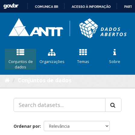
COMUNICA BR
ACESSO À INFORMAÇÃO
PARTI
IR
PARA
O
CONTEÚDO
Conjuntos de
Organizações
Temas
Sobre
dados
Conjuntos de dados
Ordenar por