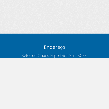
Endereço
Setor de Clubes Esportivos Sul - SCES,
trecho 03, lote 10, Projeto Orla Polo 8
- Brasília - DF
Contatos
Telefone 166
ouvidoria@antt.gov.br
Formulário Fale Conosco