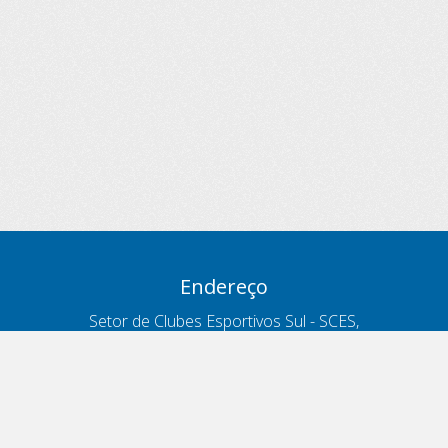
Endereço
Setor de Clubes Esportivos Sul - SCES,
trecho 03, lote 10, Projeto Orla Polo 8
- Brasília - DF
Contatos