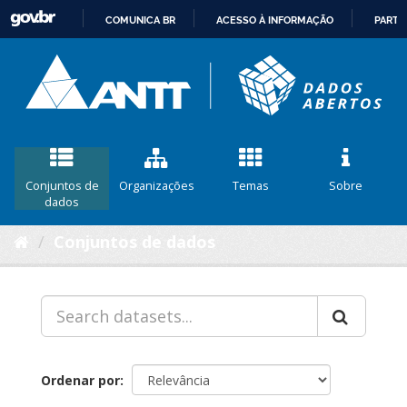
COMUNICA BR
ACESSO À INFORMAÇÃO
PARTI
IR
PARA
O
CONTEÚDO
Conjuntos de
Organizações
Temas
Sobre
dados
Conjuntos de dados
Ordenar por