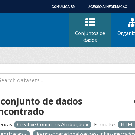
COMUNICA BR
ACESSO À INFORMAÇÃO
IR
PARA
O
Conjuntos de
Organi
CONTEÚDO
dados
 conjunto de dados
ncontrado
enças:
Creative Commons Atribuição
Formatos:
HTM
utorizacao
licenca-operacional-secoes-linhas-mercado