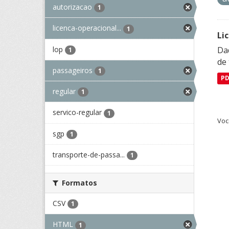
autorizacao
1
licenca-operacional...
1
Li
lop
Da
1
de 
passageiros
1
P
regular
1
servico-regular
1
Voc
sgp
1
transporte-de-passa...
1
Formatos
CSV
1
HTML
1