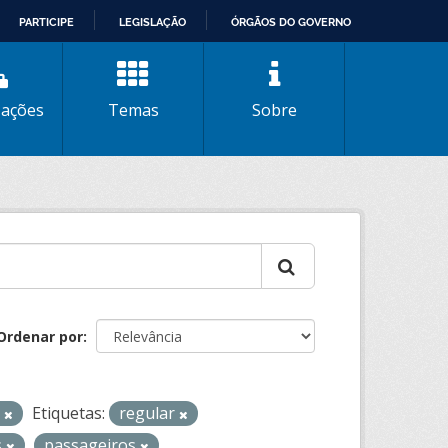
PARTICIPE
LEGISLAÇÃO
ÓRGÃOS DO GOVERNO
zações
Temas
Sobre
Ordenar por
L
Etiquetas:
regular
s
passageiros