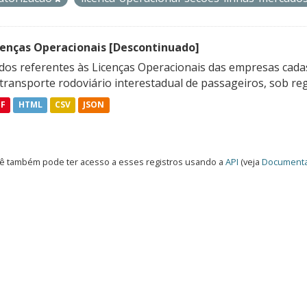
cenças Operacionais [Descontinuado]
dos referentes às Licenças Operacionais das empresas cadas
transporte rodoviário interestadual de passageiros, sob reg
DF
HTML
CSV
JSON
ê também pode ter acesso a esses registros usando a
API
(veja
Documenta