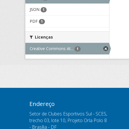
JSON
1
PDF
1
Licenças
Creative Commons At...
1
Endereço
Setor de Clubes Esportivos Sul - SCES,
trecho 03, lote 10, Projeto Orla Polo 8
- Brasília - DF