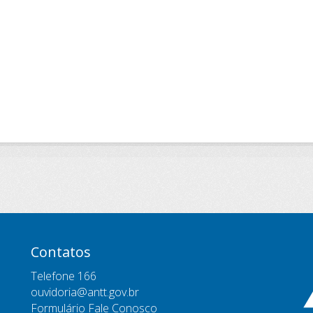
Contatos
Telefone 166
ouvidoria@antt.gov.br
Formulário Fale Conosco