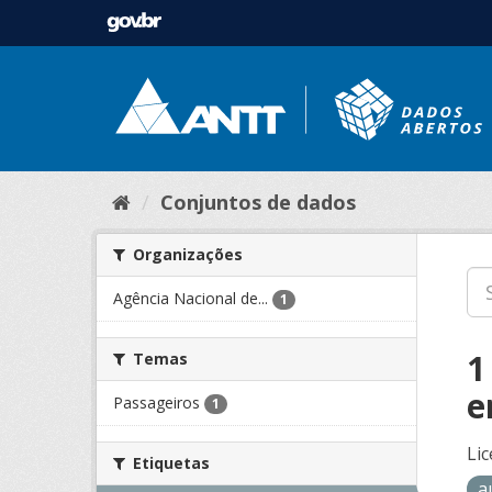
Conjuntos de dados
Organizações
Agência Nacional de...
1
1
Temas
e
Passageiros
1
Lic
Etiquetas
a