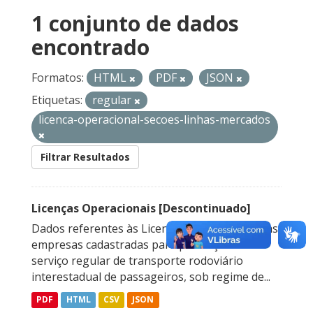
1 conjunto de dados
encontrado
Formatos:
HTML
PDF
JSON
Etiquetas:
regular
licenca-operacional-secoes-linhas-mercados
Filtrar Resultados
Licenças Operacionais [Descontinuado]
Dados referentes às Licenças Operacionais das
empresas cadastradas para prestação do
serviço regular de transporte rodoviário
interestadual de passageiros, sob regime de...
PDF
HTML
CSV
JSON