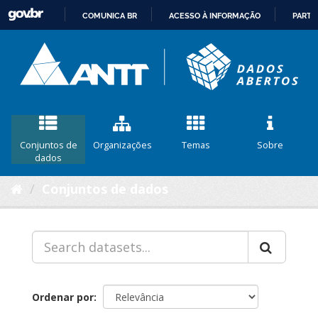
COMUNICA BR
ACESSO À INFORMAÇÃO
PARTI
IR
PARA
O
CONTEÚDO
Conjuntos de
Organizações
Temas
Sobre
dados
Conjuntos de dados
Ordenar por