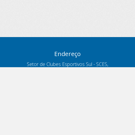
Endereço
Setor de Clubes Esportivos Sul - SCES,
trecho 03, lote 10, Projeto Orla Polo 8
- Brasília - DF
Contatos
Telefone 166
ouvidoria@antt.gov.br
Formulário Fale Conosco