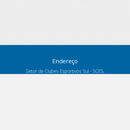
Endereço
Setor de Clubes Esportivos Sul - SCES,
trecho 03, lote 10, Projeto Orla Polo 8
- Brasília - DF
Contatos
Telefone 166
ouvidoria@antt.gov.br
Formulário Fale Conosco