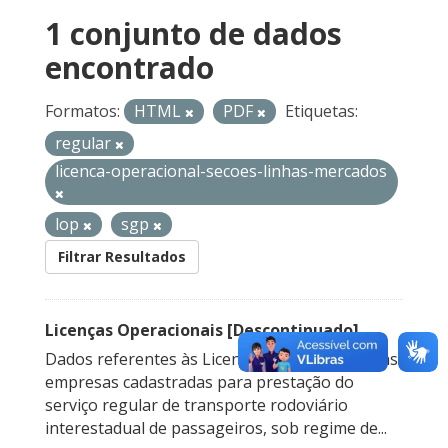
1 conjunto de dados
encontrado
Formatos:
HTML
PDF
Etiquetas:
regular
licenca-operacional-secoes-linhas-mercados
lop
sgp
Filtrar Resultados
Licenças Operacionais [Descontinuado]
Dados referentes às Licenças Operacionais das
empresas cadastradas para prestação do
serviço regular de transporte rodoviário
interestadual de passageiros, sob regime de...