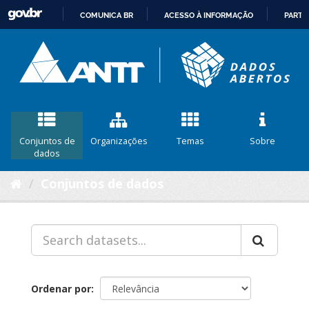
COMUNICA BR
ACESSO À INFORMAÇÃO
PARTI
IR
PARA
O
CONTEÚDO
Conjuntos de
Organizações
Temas
Sobre
dados
Conjuntos de dados
Ordenar por