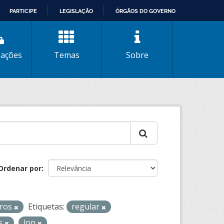
PARTICIPE
LEGISLAÇÃO
ÓRGÃOS DO GOVERNO
zações
Temas
Sobre
Ordenar por
iros
Etiquetas:
regular
os
lop