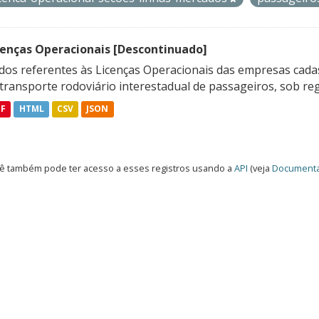
cenças Operacionais [Descontinuado]
dos referentes às Licenças Operacionais das empresas cadas
transporte rodoviário interestadual de passageiros, sob reg
DF
HTML
CSV
JSON
ê também pode ter acesso a esses registros usando a
API
(veja
Documenta