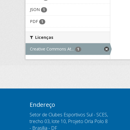
JSON
1
PDF
1
Licenças
Creative Commons At...
1
Endereço
Setor de Clubes Esportivos Sul - SCES,
trecho 03, lote 10, Projeto Orla Polo 8
- Brasília - DF