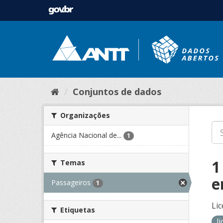
Conjuntos de dados
Organizações
Agência Nacional de...
1
1
Temas
e
Passageiros
1
Lic
Etiquetas
l