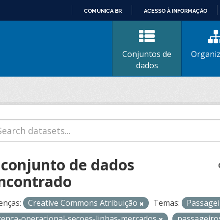
COMUNICA BR
ACESSO À INFORMAÇÃO
IR
PARA
O
Conjuntos de
Organi
CONTEÚDO
dados
 conjunto de dados
ncontrado
enças:
Creative Commons Atribuição
Temas:
Passage
icenca-operacional-secoes-linhas-mercados
passageir