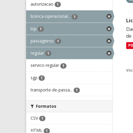
autorizacao
1
licenca-operacional...
1
Li
lop
Da
1
de 
passageiros
1
P
regular
1
servico-regular
1
Voc
sgp
1
transporte-de-passa...
1
Formatos
CSV
1
HTML
1