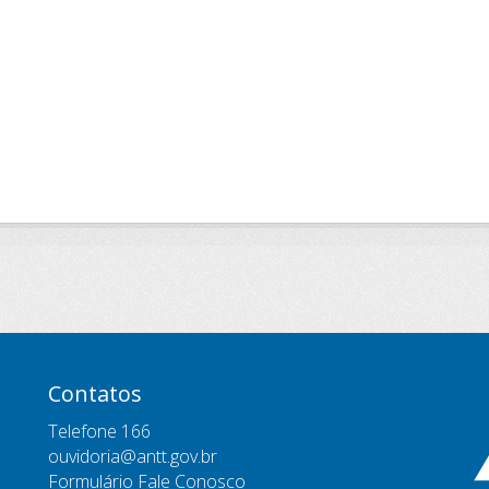
Contatos
Telefone 166
ouvidoria@antt.gov.br
Formulário Fale Conosco