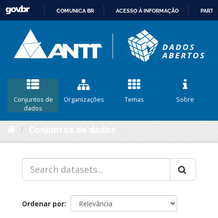
COMUNICA BR
ACESSO À INFORMAÇÃO
PARTI
IR
PARA
O
CONTEÚDO
Conjuntos de
Organizações
Temas
Sobre
dados
Conjuntos de dados
Ordenar por