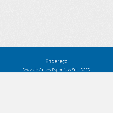
Endereço
Setor de Clubes Esportivos Sul - SCES,
trecho 03, lote 10, Projeto Orla Polo 8
- Brasília - DF
Contatos
Telefone 166