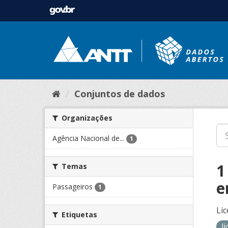
Conjuntos de dados
Organizações
Agência Nacional de...
1
1
Temas
e
Passageiros
1
Lic
Etiquetas
l