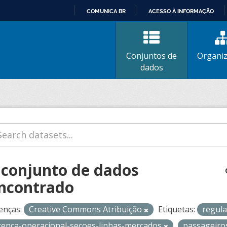
COMUNICA BR
ACESSO À INFORMAÇÃO
IR
PARA
O
Conjuntos de
Organi
CONTEÚDO
dados
 conjunto de dados
ncontrado
enças:
Creative Commons Atribuição
Etiquetas:
regul
icenca-operacional-secoes-linhas-mercados
passageir