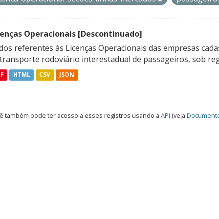
cenças Operacionais [Descontinuado]
dos referentes às Licenças Operacionais das empresas cadas
transporte rodoviário interestadual de passageiros, sob reg
DF
HTML
CSV
JSON
ê também pode ter acesso a esses registros usando a
API
(veja
Documenta