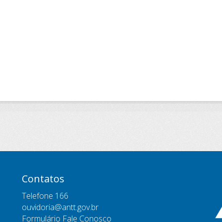
Contatos
Telefone 166
ouvidoria@antt.gov.br
Formulário Fale Conosco