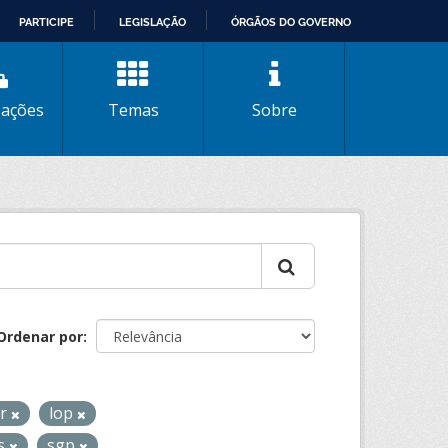
PARTICIPE
LEGISLAÇÃO
ÓRGÃOS DO GOVERNO
zações
Temas
Sobre
Ordenar por
ar
lop
os
sgp