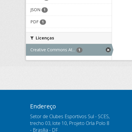
JSON
1
PDF
1
Licenças
Creative Commons At...
1
Endereço
Setor de Clubes Esportivos Sul - SCES,
trecho 03, lote 10, Projeto Orla Polo 8
- Brasília - DF