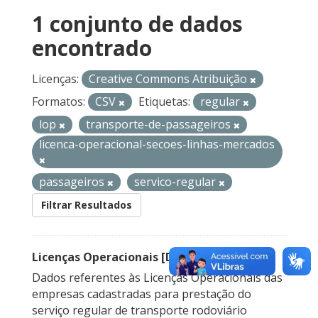
1 conjunto de dados
encontrado
Licenças:
Creative Commons Atribuição
Formatos:
CSV
Etiquetas:
regular
lop
transporte-de-passageiros
licenca-operacional-secoes-linhas-mercados
passageiros
servico-regular
Filtrar Resultados
Licenças Operacionais [Descontinuado]
Dados referentes às Licenças Operacionais das
empresas cadastradas para prestação do
serviço regular de transporte rodoviário