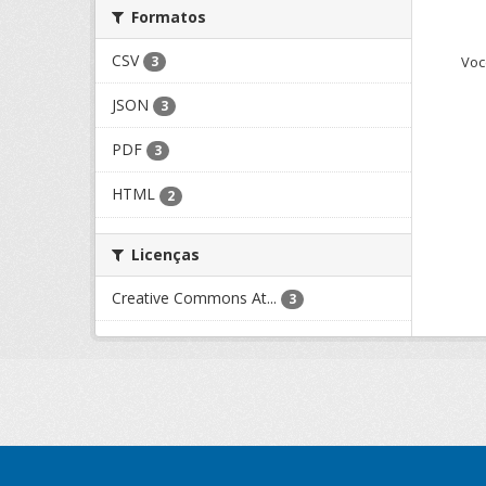
Formatos
CSV
Voc
3
JSON
3
PDF
3
HTML
2
Licenças
Creative Commons At...
3