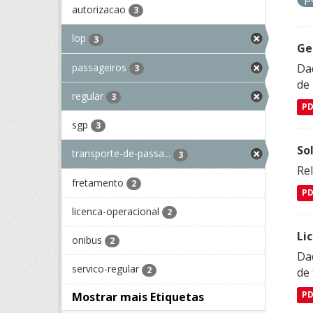
autorizacao
3
lop
3
Ge
passageiros
Dad
3
de
regular
3
P
sgp
3
So
transporte-de-passa...
3
Re
fretamento
2
P
licenca-operacional
2
Li
onibus
2
Da
servico-regular
2
de 
Mostrar mais Etiquetas
P