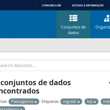
COMUNICA BR
ACESSO À INFORMAÇÃO
IR
PARA
O
Conjuntos de
Organi
CONTEÚDO
dados
 conjuntos de dados
ncontrados
mas:
Passageiros
Etiquetas:
regular
lop
tra
assageiros