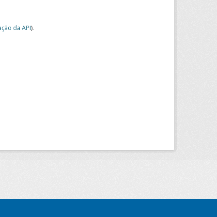
ção da API
).