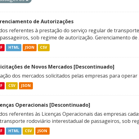
renciamento de Autorizações
os referentes à prestação do serviço regular de transporte 
 passageiros, sob regime de autorização. Gerenciamento de A
DF
HTML
JSON
CSV
licitações de Novos Mercados [Descontinuado]
lação dos mercados solicitados pelas empresas para operar 
DF
CSV
JSON
cenças Operacionais [Descontinuado]
dos referentes às Licenças Operacionais das empresas cadas
transporte rodoviário interestadual de passageiros, sob reg
DF
HTML
CSV
JSON