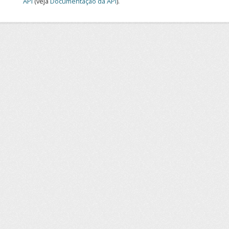
API
(veja
Documentação da API
).