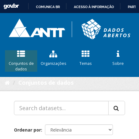
COMUNICA BR
ACESSO À INFORMAÇÃO
PARTI
IR
PARA
O
CONTEÚDO
Conjuntos de
Organizações
Temas
Sobre
dados
Conjuntos de dados
Ordenar por