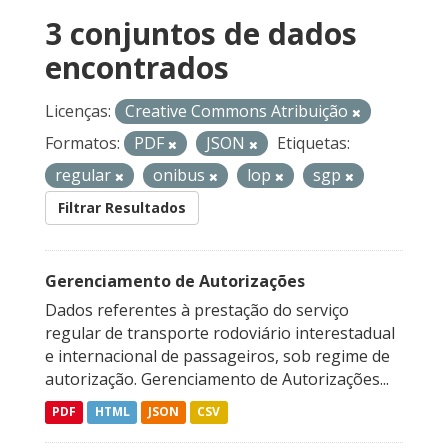
3 conjuntos de dados
encontrados
Licenças:
Creative Commons Atribuição
Formatos:
PDF
JSON
Etiquetas:
regular
onibus
lop
sgp
Filtrar Resultados
Gerenciamento de Autorizações
Dados referentes à prestação do serviço
regular de transporte rodoviário interestadual
e internacional de passageiros, sob regime de
autorização. Gerenciamento de Autorizações...
PDF
HTML
JSON
CSV