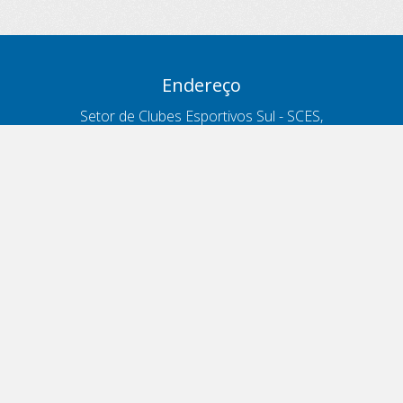
Endereço
Setor de Clubes Esportivos Sul - SCES,
trecho 03, lote 10, Projeto Orla Polo 8
- Brasília - DF
Contatos
Telefone 166
ouvidoria@antt.gov.br
Formulário Fale Conosco