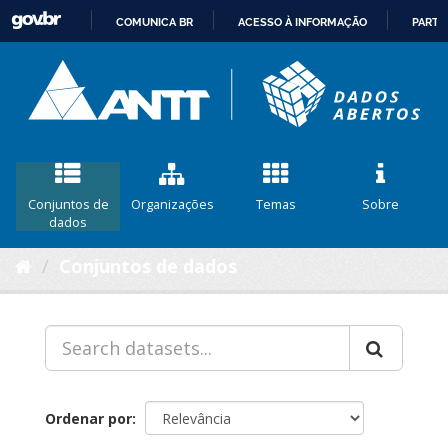
COMUNICA BR
ACESSO À INFORMAÇÃO
PARTI
IR
PARA
O
CONTEÚDO
Conjuntos de
Organizações
Temas
Sobre
dados
Conjuntos de dados
Ordenar por