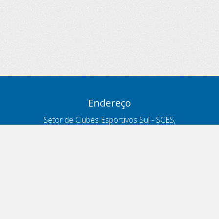
Endereço
Setor de Clubes Esportivos Sul - SCES,
trecho 03, lote 10, Projeto Orla Polo 8
- Brasília - DF
Contatos
Telefone 166
ouvidoria@antt.gov.br
Formulário Fale Conosco