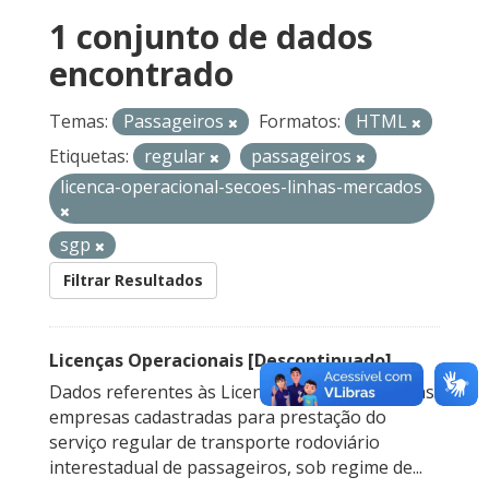
1 conjunto de dados
encontrado
Temas:
Passageiros
Formatos:
HTML
Etiquetas:
regular
passageiros
licenca-operacional-secoes-linhas-mercados
sgp
Filtrar Resultados
Licenças Operacionais [Descontinuado]
Dados referentes às Licenças Operacionais das
empresas cadastradas para prestação do
serviço regular de transporte rodoviário
interestadual de passageiros, sob regime de...