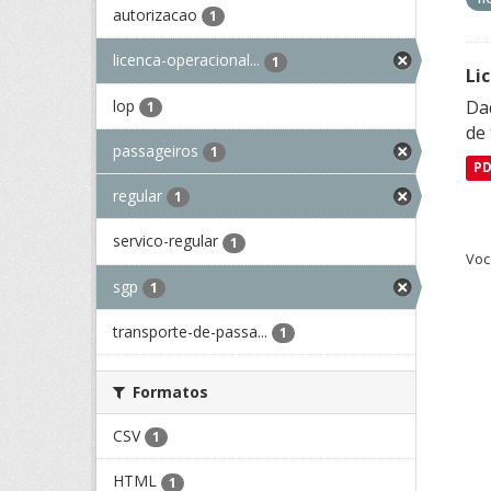
autorizacao
1
licenca-operacional...
1
Li
lop
Da
1
de 
passageiros
1
P
regular
1
servico-regular
1
Voc
sgp
1
transporte-de-passa...
1
Formatos
CSV
1
HTML
1