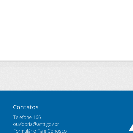
Contatos
Telefone 166
ouvidoria@antt.gov.br
Formulário Fale Conosco