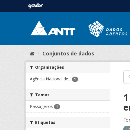
Conjuntos de dados
Organizações
Agência Nacional de...
1
1
Temas
e
Passageiros
1
Fo
Etiquetas
l