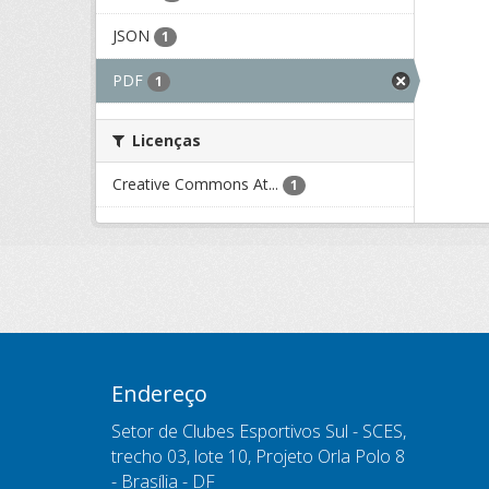
JSON
1
PDF
1
Licenças
Creative Commons At...
1
Endereço
Setor de Clubes Esportivos Sul - SCES,
trecho 03, lote 10, Projeto Orla Polo 8
- Brasília - DF