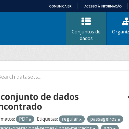
COMUNICA BR
ACESSO À INFORMAÇÃO
IR
PARA
O
Conjuntos de
Organi
CONTEÚDO
dados
 conjunto de dados
ncontrado
rmatos:
PDF
Etiquetas:
regular
passageiros
icenca-operacional-secoes-linhas-mercados
sgp