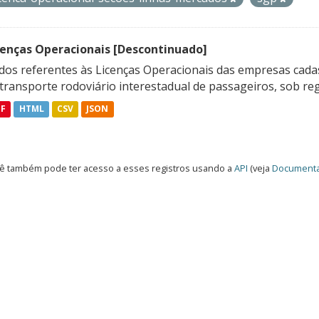
cenças Operacionais [Descontinuado]
dos referentes às Licenças Operacionais das empresas cadas
transporte rodoviário interestadual de passageiros, sob reg
DF
HTML
CSV
JSON
ê também pode ter acesso a esses registros usando a
API
(veja
Documenta