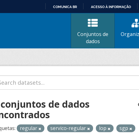
COMUNICA BR
ACESSO À INFORMAÇÃO
IR
PARA
O
Conjuntos de
Organi
CONTEÚDO
dados
 conjuntos de dados
ncontrados
quetas:
regular
servico-regular
lop
sgp