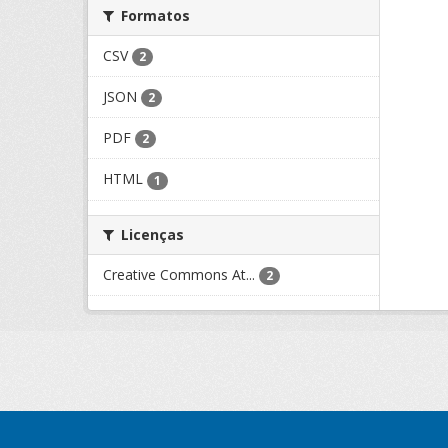
Formatos
CSV
2
JSON
2
PDF
2
HTML
1
Licenças
Creative Commons At...
2