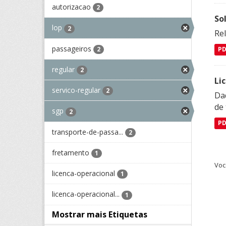
autorizacao
2
So
lop
2
Re
passageiros
2
P
regular
2
Li
servico-regular
2
Da
de 
sgp
2
P
transporte-de-passa...
2
fretamento
1
Voc
licenca-operacional
1
licenca-operacional...
1
Mostrar mais Etiquetas