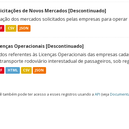
licitações de Novos Mercados [Descontinuado]
lação dos mercados solicitados pelas empresas para operar 
DF
CSV
JSON
cenças Operacionais [Descontinuado]
dos referentes às Licenças Operacionais das empresas cadas
transporte rodoviário interestadual de passageiros, sob reg
DF
HTML
CSV
JSON
ê também pode ter acesso a esses registros usando a
API
(veja
Documenta