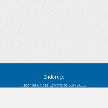
Endereço
Setor de Clubes Esportivos Sul - SCES,
trecho 03, lote 10, Projeto Orla Polo 8
- Brasília - DF