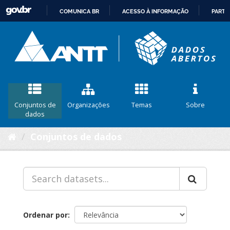
COMUNICA BR
ACESSO À INFORMAÇÃO
PARTI
IR
PARA
O
CONTEÚDO
Conjuntos de
Organizações
Temas
Sobre
dados
Conjuntos de dados
Ordenar por