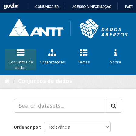
COMUNICA BR
ACESSO À INFORMAÇÃO
PARTI
IR
PARA
O
CONTEÚDO
Conjuntos de
Organizações
Temas
Sobre
dados
Conjuntos de dados
Ordenar por